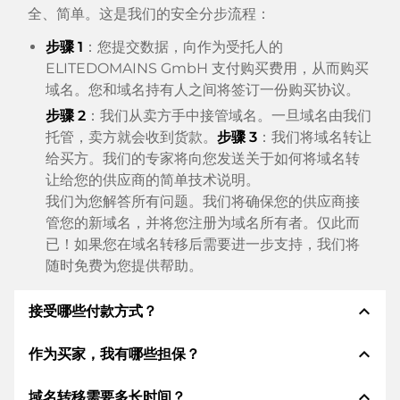
全、简单。这是我们的安全分步流程：
步骤 1
：您提交数据，向作为受托人的
ELITEDOMAINS GmbH 支付购买费用，从而购买
域名。您和域名持有人之间将签订一份购买协议。
步骤 2
：我们从卖方手中接管域名。一旦域名由我们
托管，卖方就会收到货款。
步骤 3
：我们将域名转让
给买方。我们的专家将向您发送关于如何将域名转
让给您的供应商的简单技术说明。
我们为您解答所有问题。我们将确保您的供应商接
管您的新域名，并将您注册为域名所有者。仅此而
已！如果您在域名转移后需要进一步支持，我们将
随时免费为您提供帮助。
expand_less
接受哪些付款方式？
expand_less
作为买家，我有哪些担保？
我们使用 SEPA 作为预付费，并使用 STRIPE 作为支
付服务提供商，以提供可用的支付方式，例如：信用
expand_less
域名转移需要多长时间？
卡、PayPal、Klarna、ApplePay、GooglePay、支
作为买方，我们始终向您保证以下证券。这就是我们的