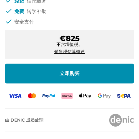
check
免费
信托服务
check
免费
转学补助
check
安全支付
€825
不含增值税。
销售税估算概述
立即购买
由 DENIC 成员处理