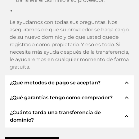
transferir el dominio a su proveedor.
Le ayudamos con todas sus preguntas. Nos
aseguramos de que su proveedor se haga cargo
de su nuevo dominio y de que usted quede
registrado como propietario. Y eso es todo. Si
necesita más ayuda después de la transferencia,
le ayudaremos en cualquier momento de forma
gratuita.
expand_less
¿Qué métodos de pago se aceptan?
expand_less
¿Qué garantías tengo como comprador?
Utilizamos SEPA como prepago y utilizamos
STRIPE como proveedor de servicios de pago
¿Cuánto tarda una transferencia de
para los métodos de pago disponibles como:
Siempre le garantizamos como comprador las
expand_less
dominio?
Tarjetas de crédito, PayPal, Klarna, ApplePay,
siguientes seguridades. Esto es lo que
GooglePay, Alipay o proveedores locales.
representamos con nuestro nombren:
La transferencia de dominio a un nuevo